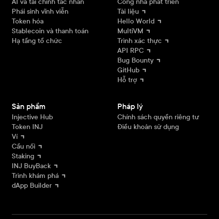
AI và tài chính tác nhân
Cổng nhà phát triển
Phái sinh vĩnh viễn
Tài liệu
Token hóa
Hello World
Stablecoin và thanh toán
MultiVM
Hạ tầng tổ chức
Trình xác thực
API RPC
Bug Bounty
GitHub
Hỗ trợ
Sản phẩm
Pháp lý
Injective Hub
Chính sách quyền riêng tư
Token INJ
Điều khoản sử dụng
Ví
Cầu nối
Staking
INJ BuyBack
Trình khám phá
dApp Builder