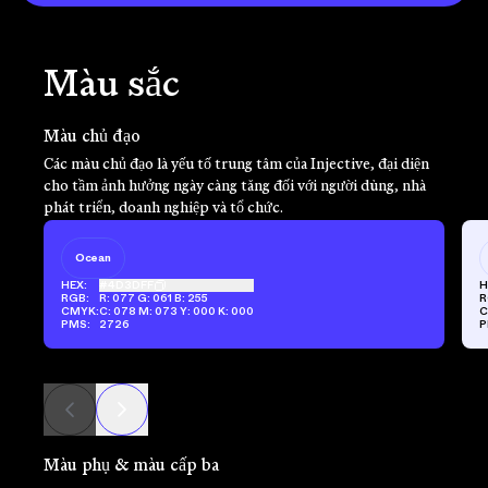
Màu sắc
Màu chủ đạo
Các màu chủ đạo là yếu tố trung tâm của Injective, đại diện
cho tầm ảnh hưởng ngày càng tăng đối với người dùng, nhà
phát triển, doanh nghiệp và tổ chức.
Ocean
HEX:
#4D3DFF
H
RGB:
R: 077 G: 061 B: 255
R
CMYK:
C: 078 M: 073 Y: 000 K: 000
C
PMS:
2726
P
Màu phụ & màu cấp ba