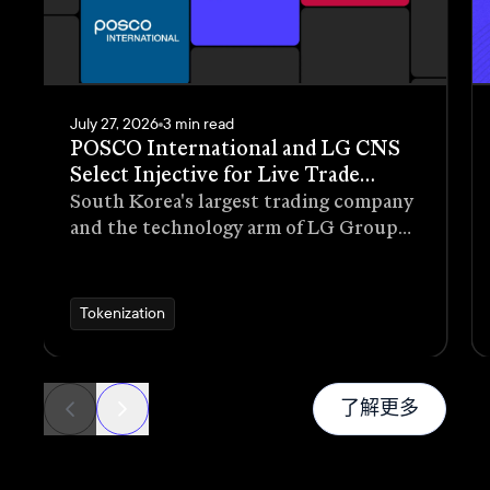
July 27, 2026
3 min read
POSCO International and LG CNS
Select Injective for Live Trade
Receivables Tokenization Pilot
South Korea's largest trading company
and the technology arm of LG Group
have selected Injective as the
blockchain infrastructure for a live
pilot that tokenizes trade receivables
Tokenization
generated through real commercial
transactions
新闻
了解更多