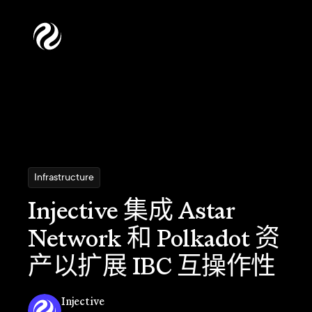
Infrastructure
Injective 集成 Astar
Network 和 Polkadot 资
产以扩展 IBC 互操作性
Injective