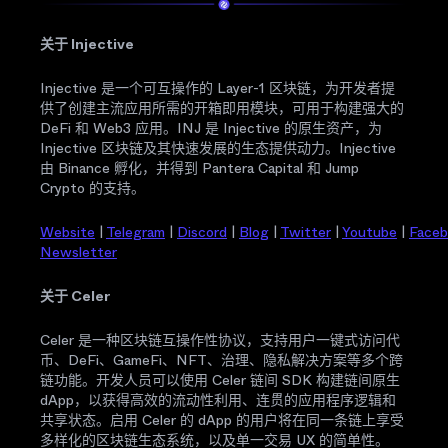
关于 Injective
Injective 是一个可互操作的 Layer-1 区块链，为开发者提
供了创建主流应用所需的开箱即用模块，可用于构建强大的
DeFi 和 Web3 应用。INJ 是 Injective 的原生资产，为
Injective 区块链及其快速发展的生态提供动力。Injective
由 Binance 孵化，并得到 Pantera Capital 和 Jump
Crypto 的支持。
Website
|
Telegram
|
Discord
|
Blog
|
Twitter
|
Youtube
|
Face
Newsletter
关于 Celer
Celer 是一种区块链互操作性协议，支持用户一键式访问代
币、DeFi、GameFi、NFT、治理、隐私解决方案等多个跨
链功能。开发人员可以使用 Celer 链间 SDK 构建链间原生
dApp，以获得高效的流动性利用、连贯的应用程序逻辑和
共享状态。启用 Celer 的 dApp 的用户将在同一条链上享受
多样化的区块链生态系统，以及单一交易 UX 的简单性。