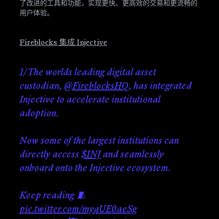
了改进的工具和功能，实现更快、更高效的交易和更流畅的
用户体验。
Fireblocks 集成 Injective
1/ The worlds leading digital asset
custodian,
@FireblocksHQ
, has integrated
Injective to accelerate institutional
adoption.
Now some of the largest institutions can
directly access
$INJ
and seamlessly
onboard onto the Injective ecosystem.
Keep reading 🧵
pic.twitter.com/myqUE0aeSg