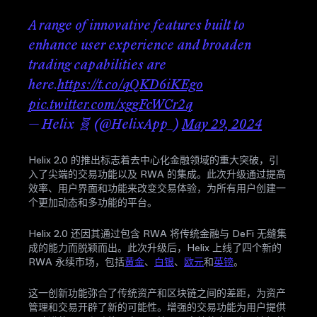
A range of innovative features built to
enhance user experience and broaden
trading capabilities are
here.
https://t.co/qQKD6iKEgo
pic.twitter.com/xggFcWCr2q
— Helix 🧬 (@HelixApp_)
May 29, 2024
Helix 2.0 的推出标志着去中心化金融领域的重大突破，引
入了尖端的交易功能以及 RWA 的集成。此次升级通过提高
效率、用户界面和功能来改变交易体验，为所有用户创建一
个更加动态和多功能的平台。
Helix 2.0 还因其通过包含 RWA 将传统金融与 DeFi 无缝集
成的能力而脱颖而出。此次升级后，Helix 上线了四个新的
RWA 永续市场，包括
黄金
、
白银
、
欧元
和
英镑
。
这一创新功能弥合了传统资产和区块链之间的差距，为资产
管理和交易开辟了新的可能性。增强的交易功能为用户提供