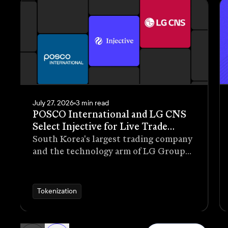
July 27, 2026
3 min read
POSCO International and LG CNS
Select Injective for Live Trade
Receivables Tokenization Pilot
South Korea's largest trading company
and the technology arm of LG Group
have selected Injective as the
blockchain infrastructure for a live
pilot that tokenizes trade receivables
Tokenization
generated through real commercial
transactions